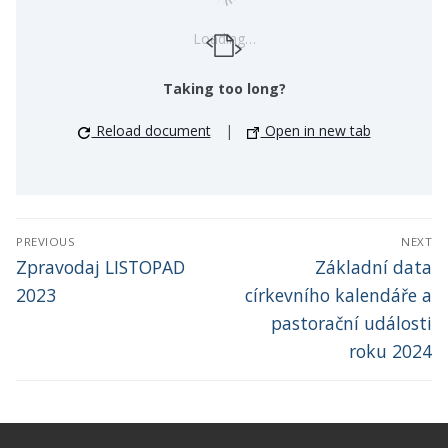
Loading…
Taking too long?
Reload document
|
Open in new tab
Post
PREVIOUS
NEXT
navigation
Previous
Next
Zpravodaj LISTOPAD
Základní data
post:
post:
2023
církevního kalendáře a
pastorační události
roku 2024