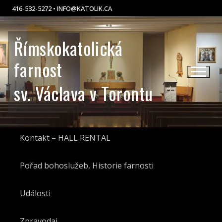
Skip
416-532-5272 •
@OFNI
LOTAK
AC.KI
to
content
Římskokatolická
farnost
sv. Václava v Torontu
Kontakt – HALL RENTAL
Pořad bohoslužeb, Historie farnosti
Události
Zpravodaj