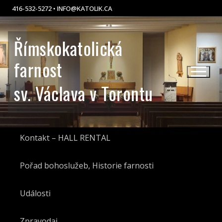
Skip
416-532-5272 •
@OFNI
LOTAK
AC.KI
to
content
Římskokatolická
farnost
sv. Václava v Torontu
Kontakt – HALL RENTAL
Pořad bohoslužeb, Historie farnosti
Události
Zpravodaj