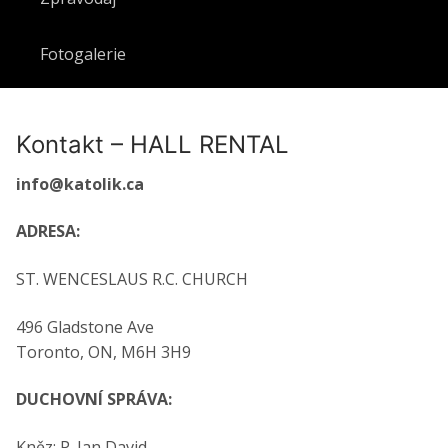
Fotogalerie
Kontakt – HALL RENTAL
@ofni
lotak
ac.ki
ADRESA:
ST. WENCESLAUS R.C. CHURCH
496 Gladstone Ave
Toronto, ON, M6H 3H9
DUCHOVNÍ SPRÁVA:
Kněz: P. Jan David